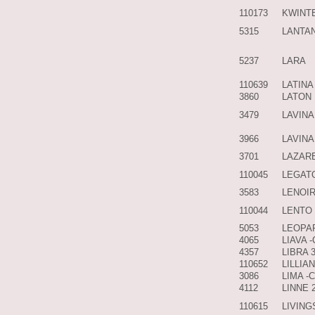
110173
KWINT
5315
LANTA
5237
LARA
110639
LATINA
3860
LATON
3479
LAVINA
3966
LAVINA
3701
LAZAR
110045
LEGAT
3583
LENOI
110044
LENTO
5053
LEOPA
4065
LIAVA 
4357
LIBRA 
110652
LILLIAN
3086
LIMA -
4112
LINNE 
110615
LIVIN