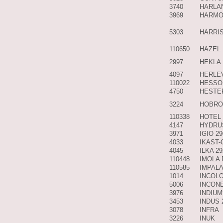
3740
HARLA
3969
HARM
5303
HARRI
110650
HAZEL
2997
HEKLA
4097
HERLE
110022
HESSO
4750
HESTE
3224
HOBRO
110338
HOTEL
4147
HYDRU
3971
IGIO 2
4033
IKAST-
4045
ILKA 2
110448
IMOLA 
110585
IMPAL
1014
INCOL
5006
INCON
3976
INDIUM
3453
INDUS 
3078
INFRA
3226
INUK