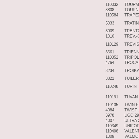
110032
TOURM
3808
TOURN
110584
TRAPE
5033
TRATI
3909
TRENT
1010
TREV.
110129
TREVI
3661
TRIEN
110352
TRIPOL
4764
TROCA
3234
TROIKA
3821
TUILER
110248
TURIN
110191
TUVAN
110135
TWIN F
4084
TWIST 
3978
UGO 2
4007
ULTRA 
110349
UNIFO
110498
VALEN
1009
VALMO