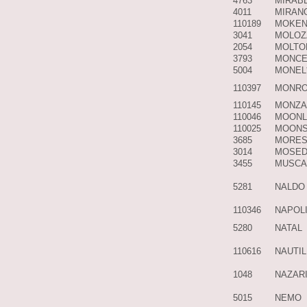
4763
MIRAB
4011
MIRAN
110189
MOKEN
3041
MOLOZ
2054
MOLTO
3793
MONC
5004
MONEL
110397
MONR
110145
MONZA
110046
MOONL
110025
MOONS
3685
MORE
3014
MOSED
3455
MUSCA
5281
NALDO
110346
NAPOL
5280
NATAL
110616
NAUTI
1048
NAZAR
5015
NEMO