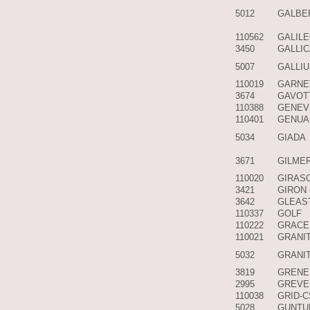
5012
GALBE
110562
GALILE
3450
GALLI
5007
GALLI
110019
GARNE
3674
GAVOT
110388
GENEV
110401
GENUA
5034
GIADA
3671
GILME
110020
GIRAS
3421
GIRON 
3642
GLEAS
110337
GOLF
110222
GRACE
110021
GRANIT
5032
GRANI
3819
GRENE
2995
GREVE
110038
GRID-C
5028
GUNTU