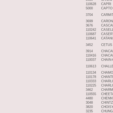
110628
CAPRI
5000
CAPTO
3704
CARMI
3699
CARON
3676
CASCA
110242
CASEL
110687
CASER
110641
CATANI
3452
CETUS
3914
CHACA
110416
CHACAR
110037
CHAIN-
110613
CHALL
110134
CHAMO
110178
CHANT
110333
CHARL
110225
CHARL
3462
CHARM
110555
CHEET
4480
CHENN
3048
CHINTZ
3820
CHOIS
3235
CHUNG