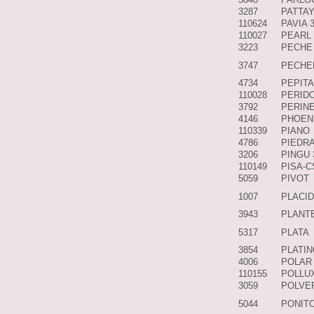
3287
PATTA
110624
PAVIA 
110027
PEARL
3223
PECHE
3747
PECHE
4734
PEPITA
110028
PERID
3792
PERIN
4146
PHOEN
110339
PIANO
4786
PIEDRA
3206
PINGU 
110149
PISA-C
5059
PIVOT
1007
PLACI
3943
PLANT
5317
PLATA
3854
PLATIN
4006
POLAR
110155
POLLU
3059
POLVE
5044
PONIT