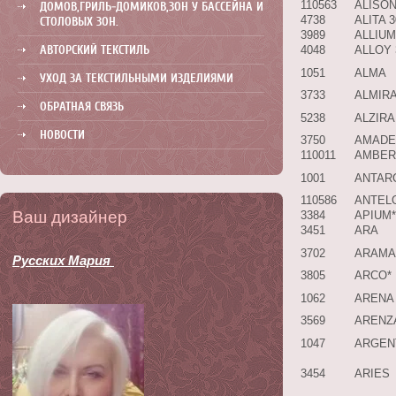
110563
ALISO
ДОМОВ,ГРИЛЬ-ДОМИКОВ,ЗОН У БАССЕЙНА И
4738
ALITA 
СТОЛОВЫХ ЗОН.
3989
ALLIUM
АВТОРСКИЙ ТЕКСТИЛЬ
4048
ALLOY
1051
ALMA
УХОД ЗА ТЕКСТИЛЬНЫМИ ИЗДЕЛИЯМИ
3733
ALMIR
ОБРАТНАЯ СВЯЗЬ
5238
ALZIRA
НОВОСТИ
3750
AMADE
110011
AMBER
1001
ANTAR
110586
ANTEL
Ваш дизайнер
3384
APIUM*
3451
ARA
3702
ARAMA
Русских Мария
3805
ARCO*
1062
ARENA
3569
ARENZ
1047
ARGEN
3454
ARIES