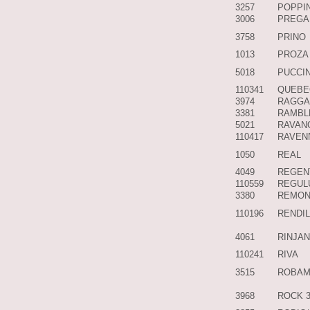
3257
POPPI
3006
PREGA
3758
PRINO
1013
PROZA
5018
PUCCIN
110341
QUEBE
3974
RAGGA
3381
RAMBL
5021
RAVAN
110417
RAVEN
1050
REAL
4049
REGEN
110559
REGUL
3380
REMON
110196
RENDI
4061
RINJAN
110241
RIVA
3515
ROBAM
3968
ROCK 