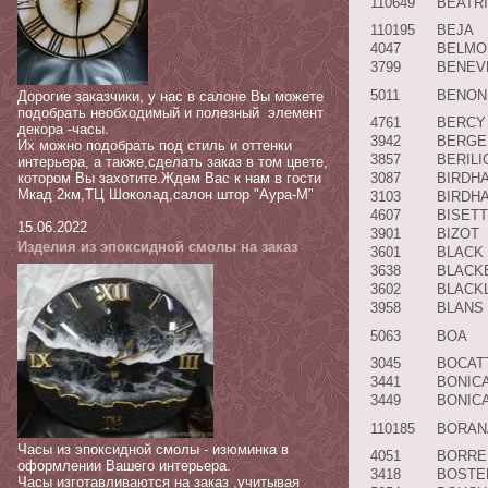
110649
BEATR
110195
BEJA
4047
BELMO
3799
BENEV
5011
BENON
Дорогие заказчики, у нас в салоне Вы можете
подобрать необходимый и полезный элемент
4761
BERCY
декора -часы.
3942
BERGE
Их можно подобрать под стиль и оттенки
3857
BERILI
интерьера, а также,сделать заказ в том цвете,
котором Вы захотите.Ждем Вас к нам в гости
3087
BIRDH
Мкад 2км,ТЦ Шоколад,салон штор "Аура-М"
3103
BIRDH
4607
BISETT
15.06.2022
3901
BIZOT
Изделия из эпоксидной смолы на заказ
3601
BLACK
3638
BLACK
3602
BLACKL
3958
BLANS
5063
BOA
3045
BOCATT
3441
BONIC
3449
BONICA
110185
BORAN
Часы из эпоксидной смолы - изюминка в
4051
BORRE 
оформлении Вашего интерьера.
3418
BOSTE
Часы изготавливаются на заказ ,учитывая