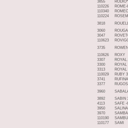
3855
RODIO*
110226
ROME-
110340
ROME
110224
ROSEM
3818
ROUEL
3060
ROUGA
3047
ROVET
110623
ROVIG
3735
ROWEN
110626
ROXY
3307
ROYAL
3300
ROYAL
3313
ROYAL 
110029
RUBY 
3741
RUFIN
3377
RUGOS
3960
SABAL
3892
SABIN 
4113
SAFE -
3950
SALINA
3970
SAMBA
110190
SAMBU
110177
SAMI