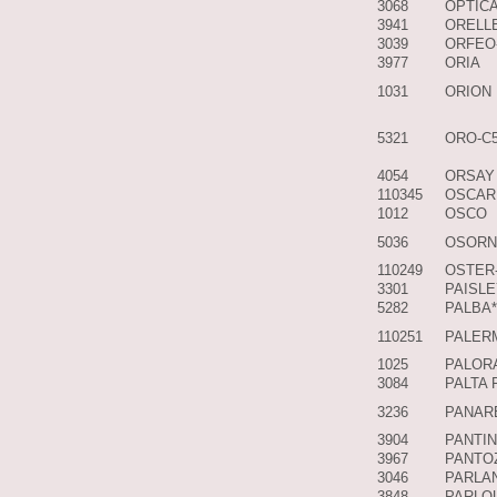
3068
OPTICA
3941
ORELL
3039
ORFEO
3977
ORIA
1031
ORION
5321
ORO-C
4054
ORSAY
110345
OSCAR
1012
OSCO
5036
OSOR
110249
OSTER
3301
PAISL
5282
PALBA*
110251
PALER
1025
PALORA
3084
PALTA 
3236
PANAR
3904
PANTIN
3967
PANTO
3046
PARLA
3848
PARLO