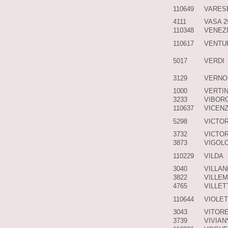
110649
VARES
4111
VASA 
110348
VENEZ
110617
VENTU
5017
VERDI
3129
VERNO
1000
VERTI
3233
VIBOR
110637
VICEN
5298
VICTO
3732
VICTOR
3873
VIGOLO
110229
VILDA
3040
VILLAN
3822
VILLEM
4765
VILLET
110644
VIOLET
3043
VITOR
3739
VIVIAN