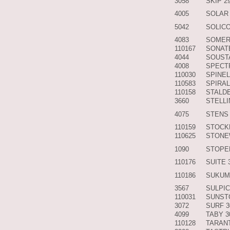
3058
SKIP 2
4005
SOLAR
5042
SOLICO
4083
SOMER
110167
SONAT
4044
SOUSTA
4008
SPECT
110030
SPINEL
110583
SPIRAL
110158
STALD
3660
STELLI
4075
STENS
110159
STOCK
110625
STONE
1090
STOPE
110176
SUITE 
110186
SUKUM
3567
SULPI
110031
SUNST
3072
SURF 
4099
TABY 3
110128
TARAN