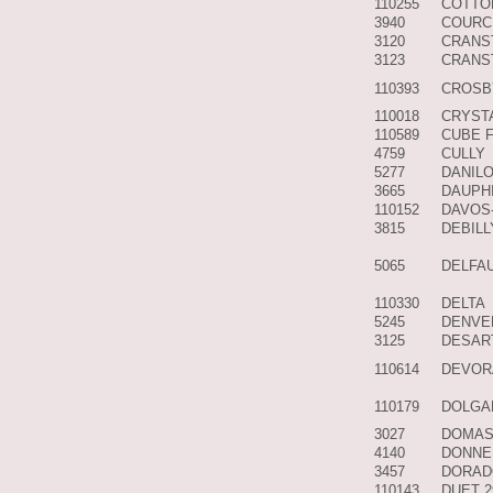
110255
COTTO
3940
COURC
3120
CRANS
3123
CRANS
110393
CROSB
110018
CRYST
110589
CUBE 
4759
CULLY
5277
DANIL
3665
DAUPH
110152
DAVOS
3815
DEBILL
5065
DELFA
110330
DELTA
5245
DENVE
3125
DESAR
110614
DEVOR
110179
DOLGA
3027
DOMA
4140
DONNE
3457
DORAD
110143
DUET 