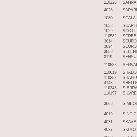
110228
SANNA
4028
SAPARI
1080
SCALA
1033
SCARL
1029
SCOTT
110582
SCREE
3814
SCURO
3894
SCURO
3858
SELEN
3119
SENSU
110588
SERVA
110619
SHADO
110252
SHANT
4143
SHELL
110343
SIERR
110157
SILVRE
3868
SIMBO
4019
SINO-C
4031
SKAVE
4027
SKIMO