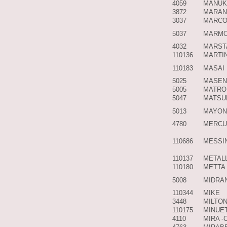
4059
MANUK
3872
MARAN
3037
MARCO
5037
MARM
4032
MARST
110136
MARTI
110183
MASAI
5025
MASEN
5005
MATRO
5047
MATSU
5013
MAYON
4780
MERCU
110686
MESSI
110137
METALL
110180
METTA
5008
MIDRA
110344
MIKE
3448
MILTON
110175
MINUE
4110
MIRA -