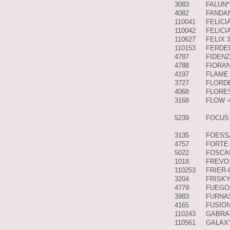
3083
FALUN*
4082
FANDA
110041
FELICI
110042
FELICI
110627
FELIX 
110153
FERDE
4787
FIDENZ
4788
FIORAN
4197
FLAME
3727
FLORDE
4068
FLORES
3168
FLOW -
5239
FOCUS
3135
FOESS
4757
FORTE
5022
FOSCA
1018
FREVO
110253
FRIER-
3204
FRISKY
4779
FUEGO
3983
FURNA
4165
FUSION
110243
GABRA
110561
GALAX