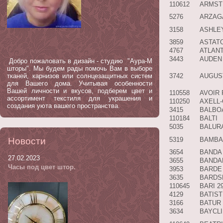
110612
ARMST
5276
ARZAG
3158
ASHLE
3859
ASTAT
4767
ATLAN
3443
AUDEN
Добро пожаловать в дизайн - студию "Аура-М
шторы". Мы будем рады помочь Вам в выборе
тканей, карнизов или солнцезащитных систем
3742
AUGUS
для Вашего дома. Учитывая особенности
Вашей личности и вкусов, подберем цвет и
110558
AVOIR 
ассортимент текстиля для украшения и
110250
AXELL-
создания уюта вашего пространства.
3415
BALBO
110184
BALTI
5035
BALUR
Новости
5319
BAMBA
3654
BANDA 
27.02.2023
3655
BANDAR
Часы под цвет штор.
3953
BARDE
3635
BARDS
110645
BARI 2
4129
BATIST
3166
BATUR
3634
BAYCLI