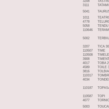
3208
TASTR
3111
TATAMI
5041
TAURU
1011
TEATR
4778
TELUR
5058
TENDU
110646
TERAM
5002
TERBI
3207
TICA 3
110507
TIME
110508
TIMEL
3908
TIMEN
4017
TOBA 
4589
TOILE 
3816
TOLBI
110317
TOMBR
4034
TONDE
110187
TOPAS
110587
TOPI
4077
TORNIO
5003
TOUCA