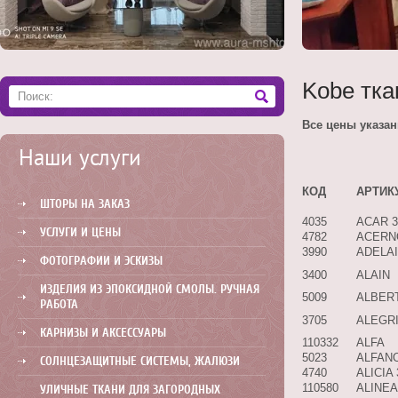
Kobe тка
Все цены указаны
Наши услуги
КОД
АРТИК
ШТОРЫ НА ЗАКАЗ
4035
ACAR 
УСЛУГИ И ЦЕНЫ
4782
ACERN
3990
ADELA
ФОТОГРАФИИ И ЭСКИЗЫ
3400
ALAIN
ИЗДЕЛИЯ ИЗ ЭПОКСИДНОЙ СМОЛЫ. РУЧНАЯ
5009
ALBER
РАБОТА
3705
ALEGRI
КАРНИЗЫ И АКСЕССУАРЫ
110332
ALFA
5023
ALFAN
СОЛНЦЕЗАЩИТНЫЕ СИСТЕМЫ, ЖАЛЮЗИ
4740
ALICIA
110580
ALINEA
УЛИЧНЫЕ ТКАНИ ДЛЯ ЗАГОРОДНЫХ