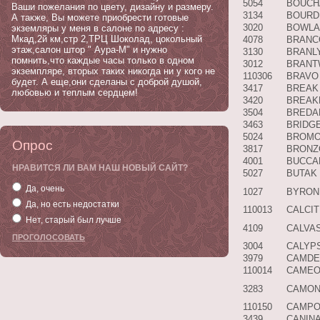
5054
BOUCH
Ваши пожелания по цвету, дизайну и размеру.
3134
BOURD
А также, Вы можете приобрести готовые
3020
BOWLA
экземляры у меня в салоне по адресу :
Мкад,2й км,стр 2,ТРЦ Шоколад, цокольный
4078
BRANC
этаж,салон штор " Аура-М" и нужно
3130
BRANL
помнить,что каждые часы только в одном
3012
BRAN
экземпляре, вторых таких никогда ни у кого не
110306
BRAVO
будет. А еще,они сделаны с доброй душой,
3417
BREAK
любовью и теплым сердцем!
3420
BREAK
3504
BREDA
3463
BRIDG
5024
BROMO
Опрос
3817
BRONZ
4001
BUCCAR
НРАВИТСЯ ЛИ ВАМ НАШ НОВЫЙ САЙТ?
5027
BUTAK
Да, очень
1027
BYRON
Да, но есть недостатки
110013
CALCIT
Нет, старый был лучше
4109
CALVA
3004
CALYP
3979
CAMDE
110014
CAMEO
3283
CAMON
110150
CAMPO
3439
CANIN