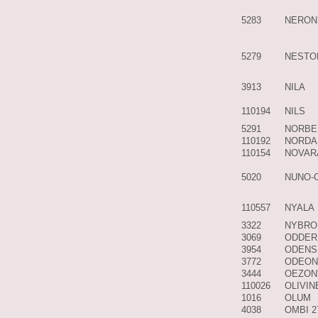
5283
NERON
5279
NESTO
3913
NILA
110194
NILS
5291
NORBE
110192
NORDA
110154
NOVAR
5020
NUNO-
110557
NYALA
3322
NYBRO
3069
ODDER
3954
ODENS
3772
ODEON
3444
OEZON
110026
OLIVIN
1016
OLUM
4038
OMBI 2