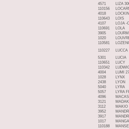
4571
LIZA 3
110156
LOCAR
4018
LOCKIN
110643
LOIS
4107
LOJA -
110691
LOLA
3905
LOURM
1020
LOUVR
110581
LOZEN
110227
LUCCA
5301
LUCIA
110651
LUCY
110342
LUDWI
4004
LUMI 2
1028
LYNX
2438
LYON
5040
LYRA
5057
LYRA F
4096
MACAS
3121
MADAK
3112
MAKIO 
3952
MANDR
3917
MANDR
1017
MANG
110188
MANSE